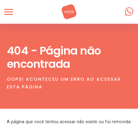
404 - Página não
encontrada
OOPS! ACONTECEU UM ERRO AO ACESSAR
ESTA PÁGINA
A página que você tentou acessar não existe ou foi removida.