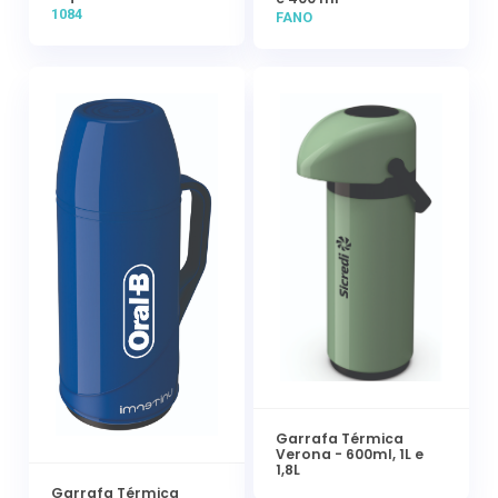
1084
FANO
Garrafa Térmica
Verona - 600ml, 1L e
1,8L
Garrafa Térmica