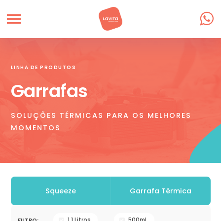
LINHA DE PRODUTOS
Garrafas
SOLUÇÕES TÉRMICAS PARA OS MELHORES
MOMENTOS
Squeeze
Garrafa Térmica
1,1 Litros
500mL