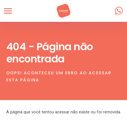
404 - Página não
encontrada
OOPS! ACONTECEU UM ERRO AO ACESSAR
ESTA PÁGINA
A página que você tentou acessar não existe ou foi removida.