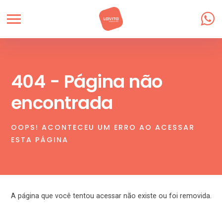
404 - Página não
encontrada
OOPS! ACONTECEU UM ERRO AO ACESSAR
ESTA PÁGINA
A página que você tentou acessar não existe ou foi removida.