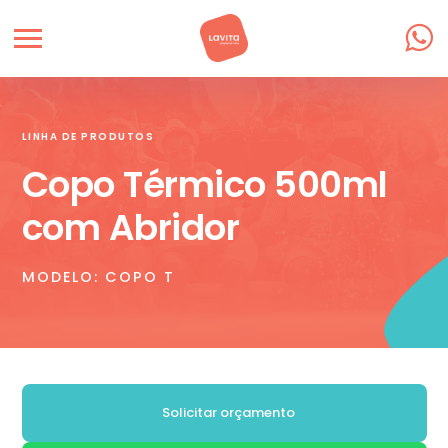
LINHA DE PRODUTOS
Copo Térmico 500ml
com Abridor
MODELO: COPO T
Solicitar orçamento