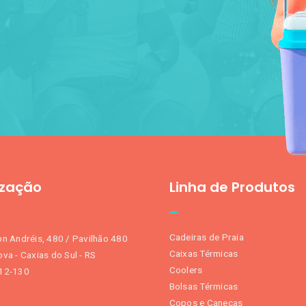
ização
Linha de Produtos
Cadeiras de Praia
n Andréis, 480 / Pavilhão 480
Caixas Térmicas
va - Caxias do Sul - RS
Coolers
12-130
Bolsas Térmicas
Copos e Canecas