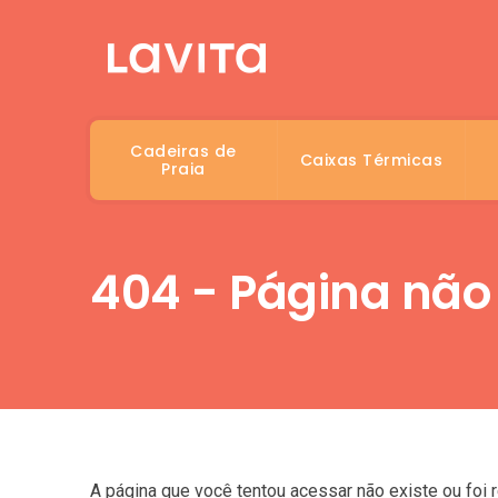
Cadeiras de
Caixas Térmicas
Praia
404 - Página não
A página que você tentou acessar não existe ou foi 