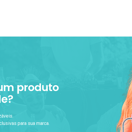
 um produto
de?
záveis.
lusivas para sua marca.