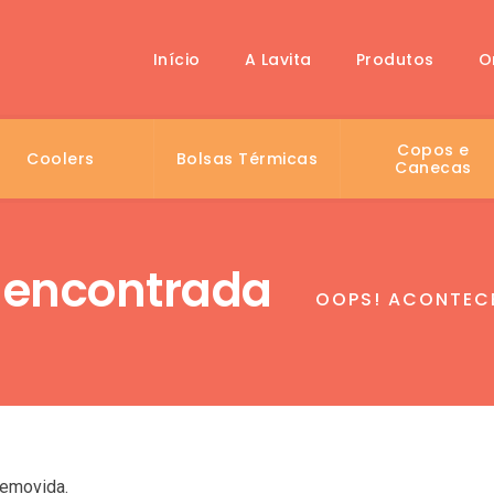
Início
A Lavita
Produtos
O
Copos e
Coolers
Bolsas Térmicas
Canecas
 encontrada
OOPS! ACONTECE
removida.