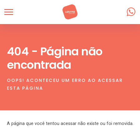
404 - Página não
encontrada
OOPS! ACONTECEU UM ERRO AO ACESSAR
ESTA PÁGINA
A página que você tentou acessar não existe ou foi removida.