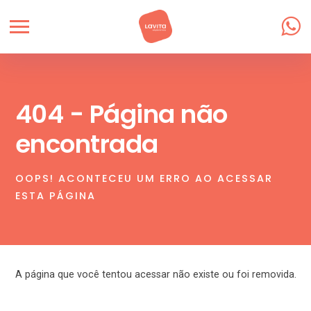
404 - Página não
encontrada
OOPS! ACONTECEU UM ERRO AO ACESSAR
ESTA PÁGINA
A página que você tentou acessar não existe ou foi removida.